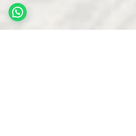
BUILT-TO-SUIT
:
TRANSFORMAMOS
CAPEX EM
OPEX
Utilizamos nosso know
how em hospitalidade,