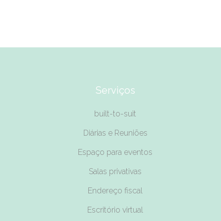
Serviços
built-to-suit
Diárias e Reuniões
Espaço para eventos
Salas privativas
Endereço fiscal
Escritório virtual