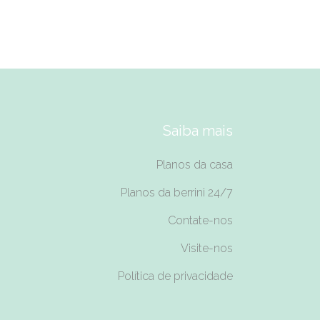
Saiba mais
Planos da casa
Planos da berrini 24/7
Contate-nos
Visite-nos
Política de privacidade