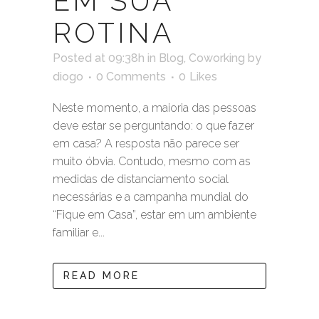
EM SUA
ROTINA
Posted at 09:38h
in
Blog
,
Coworking
by
diogo
0 Comments
0
Likes
Neste momento, a maioria das pessoas
deve estar se perguntando: o que fazer
em casa? A resposta não parece ser
muito óbvia. Contudo, mesmo com as
medidas de distanciamento social
necessárias e a campanha mundial do
“Fique em Casa”, estar em um ambiente
familiar e...
READ MORE