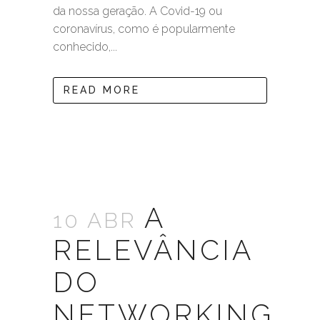
da nossa geração. A Covid-19 ou
coronavírus, como é popularmente
conhecido,...
READ MORE
A
10 ABR
RELEVÂNCIA
DO
NETWORKING