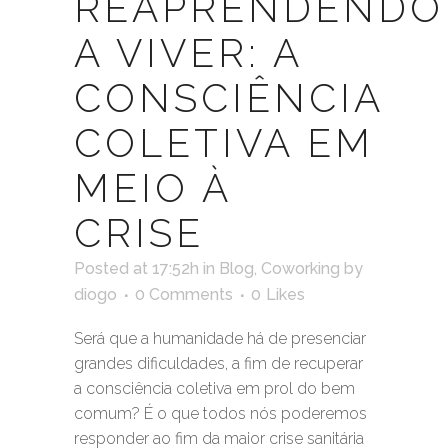
REAPRENDENDO
A VIVER: A
CONSCIÊNCIA
COLETIVA EM
MEIO À
CRISE
Posted at 17:52h
in
Blog
,
Coworking
by
diogo
0 Comments
0
Likes
Será que a humanidade há de presenciar
grandes dificuldades, a fim de recuperar
a consciência coletiva em prol do bem
comum? É o que todos nós poderemos
responder ao fim da maior crise sanitária