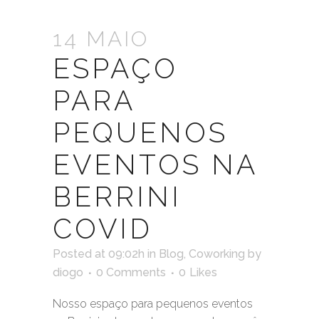
14 MAIO
ESPAÇO
PARA
PEQUENOS
EVENTOS NA
BERRINI
COVID
Posted at 09:02h
in
Blog
,
Coworking
by
diogo
0 Comments
0
Likes
Nosso espaço para pequenos eventos