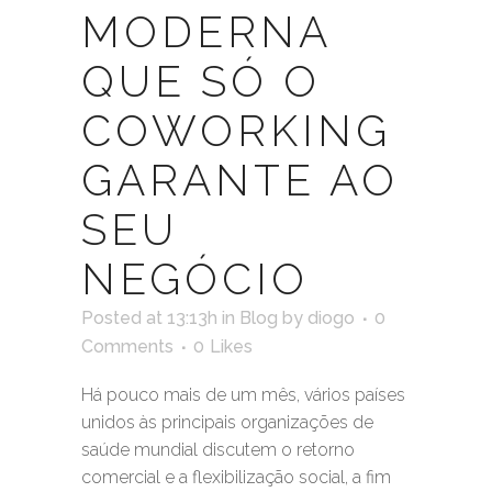
MODERNA
QUE SÓ O
COWORKING
GARANTE AO
SEU
NEGÓCIO
Posted at 13:13h
in
Blog
by
diogo
0
Comments
0
Likes
Há pouco mais de um mês, vários países
unidos às principais organizações de
saúde mundial discutem o retorno
comercial e a flexibilização social, a fim