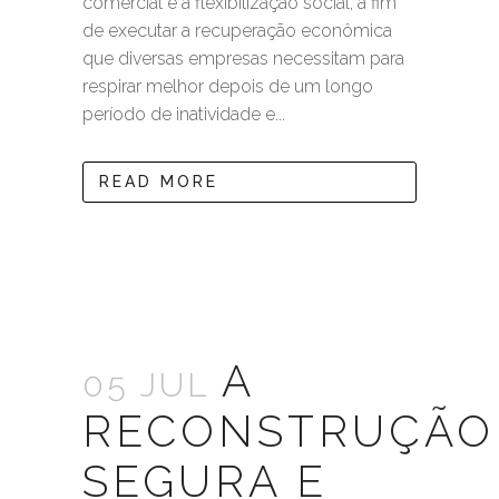
comercial e a flexibilização social, a fim
de executar a recuperação econômica
que diversas empresas necessitam para
respirar melhor depois de um longo
período de inatividade e...
READ MORE
A
05 JUL
RECONSTRUÇÃO
SEGURA E