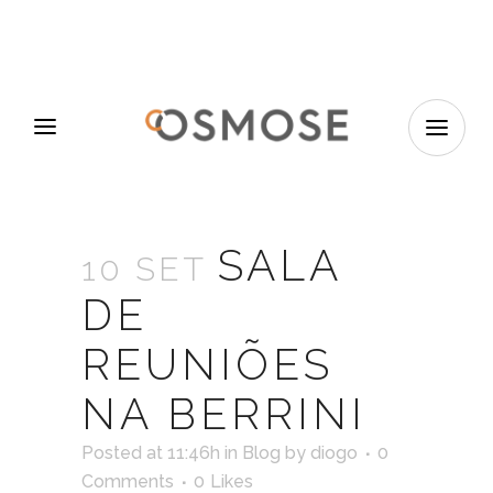
SALA
10 SET
DE
REUNIÕES
NA BERRINI
Posted at 11:46h
in
Blog
by
diogo
0
Comments
0
Likes