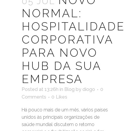
NOVO
05 JUL
NORMAL:
HOSPITALIDADE
CORPORATIVA
PARA NOVO
HUB DA SUA
EMPRESA
Posted at 13:26h
in
Blog
by
diogo
0
Comments
0
Likes
Há pouco mais de um mês, vários países
unidos às principais organizações de
saúde mundial discutem o retorno