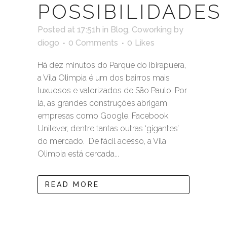
POSSIBILIDADES
Posted at 17:51h
in
Blog
,
Coworking
by
diogo
0 Comments
0
Likes
Há dez minutos do Parque do Ibirapuera,
a Vila Olimpia é um dos bairros mais
luxuosos e valorizados de São Paulo. Por
lá, as grandes construções abrigam
empresas como Google, Facebook,
Unilever, dentre tantas outras ‘gigantes’
do mercado. De fácil acesso, a Vila
Olimpia está cercada...
READ MORE