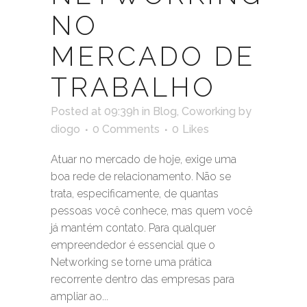
NO
MERCADO DE
TRABALHO
Posted at 09:39h
in
Blog
,
Coworking
by
diogo
0 Comments
0
Likes
Atuar no mercado de hoje, exige uma
boa rede de relacionamento. Não se
trata, especificamente, de quantas
pessoas você conhece, mas quem você
já mantém contato. Para qualquer
empreendedor é essencial que o
Networking se torne uma prática
recorrente dentro das empresas para
ampliar ao...