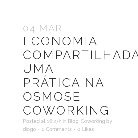
04 MAR
ECONOMIA
COMPARTILHADA
UMA
PRÁTICA NA
OSMOSE
COWORKING
Posted at 16:27h
in
Blog
,
Coworking
by
diogo
0 Comments
0
Likes