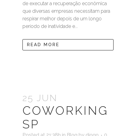
de executar a recuperação econômica
que diversas empresas necessitam para
respirar melhor depois de um longo
período de inatividade e...
READ MORE
25 JUN
COWORKING
SP
Posted at 21:38h
in
Blog
by
diogo
0