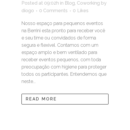
Posted at 09:02h
in
Blog
,
Coworking
by
diogo
0 Comments
0
Likes
Nosso espaço para pequenos eventos
na Berrini esta pronto para receber você
e seu time ou convidados de forma
segura e flexível. Contamos com um
espaço amplo e bem ventilado para
receber eventos pequenos, com toda
preocupação com higiene para proteger
todos os participantes. Entendemos que
neste...
READ MORE