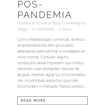
PÓS-
PANDEMIA
Posted at 14:04h
in
Blog
,
Coworking
by
diogo
0 Comments
0
Likes
Com a flexibilização comercial, diversos
empreendedores tem procurado
alternativas para retornar e se adaptar ao
novo normal. Contudo, alguns
obstáculos ainda impedem que muitos
retomem suas atividades. Valores de
aluguel, internet, água, luz e funcionários
são os principais aspectos que mais
incomodam o mercado. Nesse sentido,...
READ MORE