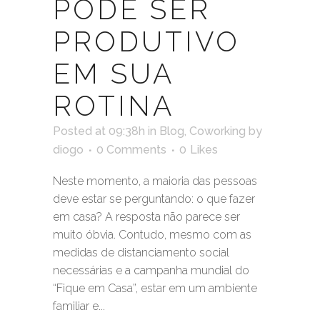
PODE SER
PRODUTIVO
EM SUA
ROTINA
Posted at 09:38h
in
Blog
,
Coworking
by
diogo
0 Comments
0
Likes
Neste momento, a maioria das pessoas
deve estar se perguntando: o que fazer
em casa? A resposta não parece ser
muito óbvia. Contudo, mesmo com as
medidas de distanciamento social
necessárias e a campanha mundial do
“Fique em Casa”, estar em um ambiente
familiar e...