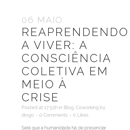
06 MAIO
REAPRENDENDO
A VIVER: A
CONSCIÊNCIA
COLETIVA EM
MEIO À
CRISE
Posted at 17:52h
in
Blog
,
Coworking
by
diogo
0 Comments
0
Likes
Será que a humanidade há de presenciar