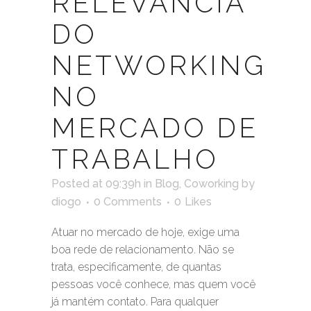
RELEVÂNCIA
DO
NETWORKING
NO
MERCADO DE
TRABALHO
Posted at 09:39h
in
Blog
,
Coworking
by
diogo
0 Comments
0
Likes
Atuar no mercado de hoje, exige uma
boa rede de relacionamento. Não se
trata, especificamente, de quantas
pessoas você conhece, mas quem você
já mantém contato. Para qualquer