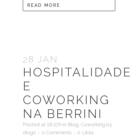
READ MORE
28 JAN
HOSPITALIDADE
E
COWORKING
NA BERRINI
Posted at 18:27h
in
Blog
,
Coworking
by
diogo
0 Comments
0
Likes