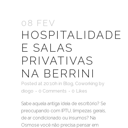
08 FEV
HOSPITALIDADE
E SALAS
PRIVATIVAS
NA BERRINI
Posted at 20:10h
in
Blog
,
Coworking
by
diogo
0 Comments
0
Likes
Sabe aquela antiga ideia de escritório? Se
preocupando com IPTU, limpezas gerais,
de ar condicionado ou insumos? Na
Osmose você não precisa pensar em