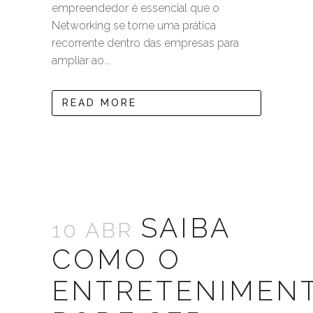
empreendedor é essencial que o
Networking se torne uma prática
recorrente dentro das empresas para
ampliar ao...
READ MORE
SAIBA
10 ABR
COMO O
ENTRETENIMEN