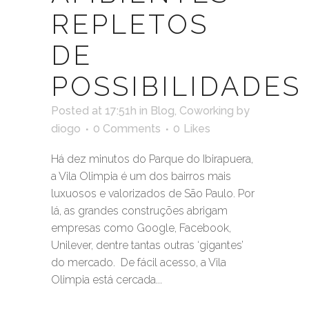
REPLETOS
DE
POSSIBILIDADES
Posted at 17:51h
in
Blog
,
Coworking
by
diogo
0 Comments
0
Likes
Há dez minutos do Parque do Ibirapuera,
a Vila Olimpia é um dos bairros mais
luxuosos e valorizados de São Paulo. Por
lá, as grandes construções abrigam
empresas como Google, Facebook,
Unilever, dentre tantas outras ‘gigantes’
do mercado. De fácil acesso, a Vila
Olimpia está cercada...