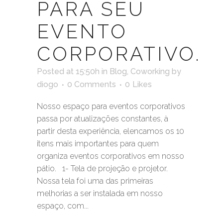
PARA SEU
EVENTO
CORPORATIVO.
Posted at 15:50h
in
Blog
,
Coworking
by
diogo
0 Comments
0
Likes
Nosso espaço para eventos corporativos
passa por atualizações constantes, à
partir desta experiência, elencamos os 10
itens mais importantes para quem
organiza eventos corporativos em nosso
pátio. 1- Tela de projeção e projetor.
Nossa tela foi uma das primeiras
melhorias a ser instalada em nosso
espaço, com...