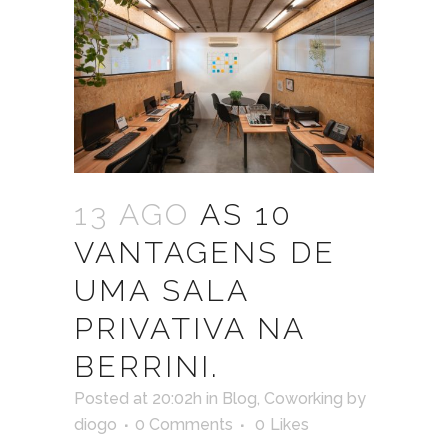
13 AGO
AS 10
VANTAGENS DE
UMA SALA
PRIVATIVA NA
BERRINI.
Posted at 20:02h
in
Blog
,
Coworking
by
diogo
0 Comments
0
Likes