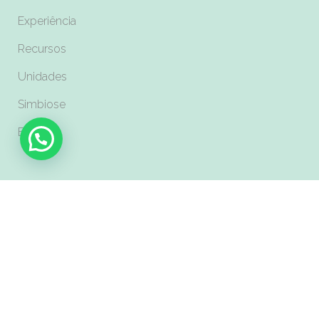
Experiência
Recursos
Unidades
Simbiose
Blog
Serviços
built-to-suit
Diárias e Reuniões
Espaço para eventos
Salas privativas